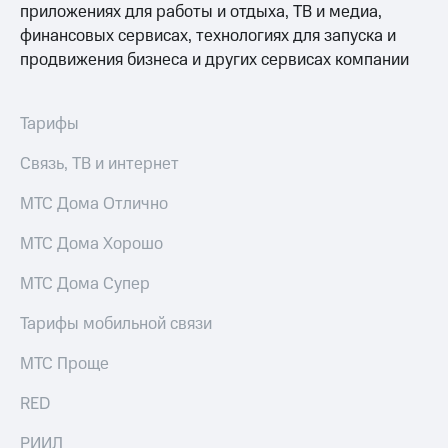
интернета,
под
приложениях для работы и отдыха, ТВ и медиа,
фильмы,
рукой
финансовых сервисах, технологиях для запуска и
музыка
в Мой МТС
продвижения бизнеса и других сервисах компании
и многое
другое
Посмотрите,
Семейная
что
группа
Тарифы
полезного
есть
Скидка
Связь, ТВ и интернет
в нашем
на тарифы,
приложении
общие
МТС Дома Отлично
подписки
КИОН
и услуги,
МТС Дома Хорошо
доступ
КИОН
к геолокации
Музыка
МТС Дома Супер
Кино,
музыка,
КИОН
Тарифы мобильной связи
книги
Строки
и не
МТС Проще
только
Live
Безопасность
RED
Гудок
Финансы
РИИЛ