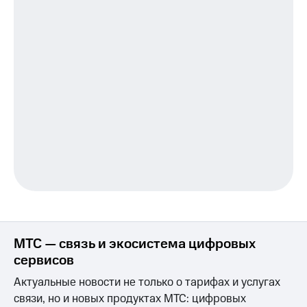
МТС
Услуги
Premium
Акции
Подписка
на гигабайты
Домашний
интернета,
интернет
фильмы,
музыка
Домашнее
и многое
ТВ
другое
Семейная
Перейти
группа
в МТС
со своим
Скидка
номером
на тарифы,
общие
Поддержка
подписки
и услуги,
висы и подписки
доступ
МТС — связь и экосистема цифровых
МТС
к геолокации
Premium
сервисов
Сертификаты
безопасности
Актуальные новости не только о тарифах и услугах
Подписка
на гигабайты
связи, но и новых продуктах МТС: цифровых
Всё