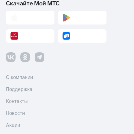
Умные
Скачайте Мой МТС
часы
и
трекеры
Умный
дом
Планшеты
Акции
и
скидки
О компании
Все
товары
Поддержка
Контакты
Новости
Акции