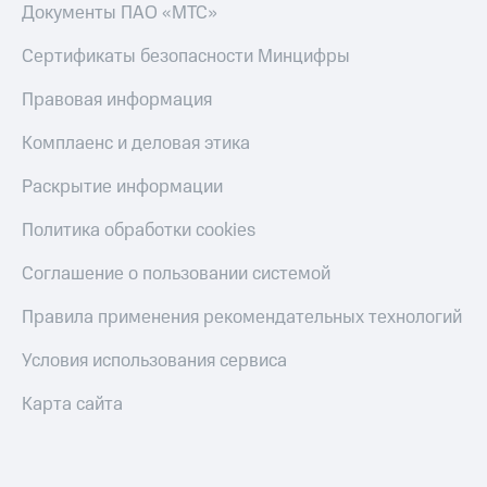
Документы ПАО «МТС»
интернета
и
Сертификаты безопасности Минцифры
ТВ
Правовая информация
Переводы
с
Комплаенс и деловая этика
телефона
на карту
Раскрытие информации
МТС Pay
Политика обработки cookies
Оплата
по QR-
Соглашение о пользовании системой
коду
за границей
Правила применения рекомендательных технологий
тернет-магазин
Условия использования сервиса
Смартфоны
Карта сайта
Наушники
и
колонки