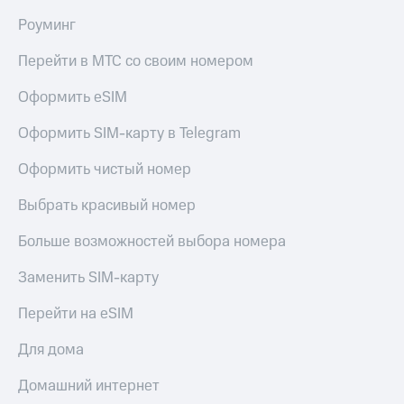
Гудок
Роуминг
Откладывайте
Мой
деньги
МТС
Перейти в МТС со своим номером
и получайте
доход 15%
Все
Оформить eSIM
Акции
приложения
Условия
Финансы
пополнения
Оформить SIM-карту в Telegram
Инвестиции
Скидка
Оформить чистый номер
Получайте
30%
доход
на связь
Выбрать красивый номер
онлайн
Страхование
Больше возможностей выбора номера
Тарифы
Покупка
RED,
полисов
РИИЛ
Заменить SIM-карту
онлайн
и МТС Супер
Скидка 30%
дешевле
Перейти на eSIM
на связь
при оплате
с карты
Для дома
С картой
МТС Деньги
МТС
Домашний интернет
Деньги
Обзоры