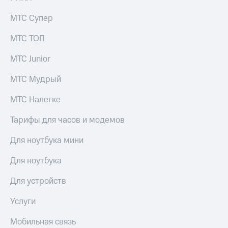
Мой
МТС
Детям
МТС Супер
и родителям
Все
МТС ТОП
приложения
Здоровье
и фитнес
МТС Junior
Инвестиции
Приложения
МТС Мудрый
Получайте
от МТС
доход
МТС Налегке
онлайн
Акции
Страхование
Тарифы для часов и модемов
Приложения
Покупка
КИОН
полисов
Для ноутбука мини
онлайн
КИОН
Скидка 30%
Для ноутбука
Музыка
на связь
КИОН
Для устройств
С картой
Строки
МТС
Услуги
Деньги
Live
МТС
Мобильная связь
Накопления