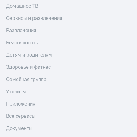
МТС
товаров
Домашнее ТВ
Накопления
Скидки
Сервисы и развлечения
Откладывайте
до 40%
деньги
на смартфоны
Развлечения
и получайте
доход 15%
при
Безопасность
Платежи
покупке
и
со связью
Детям и родителям
переводы
МТС
Пополнить
Здоровье и фитнес
номер
МТС
Семейная группа
Настройки
Утилиты
автоплатежа
Приложения
Пополнить
номер
Все сервисы
другого
оператора
Документы
Оплата