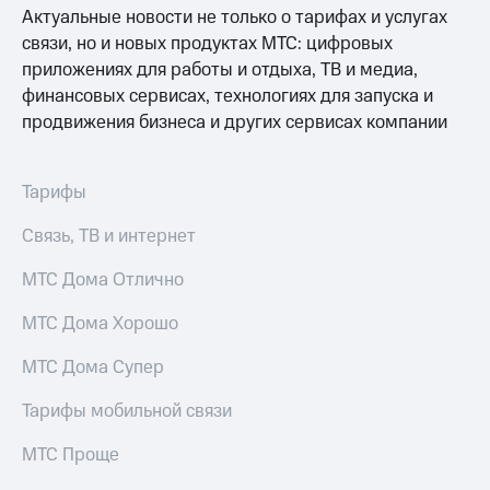
Раскрытие
Актуальные новости не только о тарифах и услугах
информации
связи, но и новых продуктах МТС: цифровых
Информация
акционерам
приложениях для работы и отдыха, ТВ и медиа,
Документы
финансовых сервисах, технологиях для запуска и
ПАО
продвижения бизнеса и других сервисах компании
"МТС"
Собрания
акционеров
Личный
Тарифы
кабинет
акционера
Связь, ТВ и интернет
Акционерный
капитал
МТС Дома Отлично
Контроль
и
МТС Дома Хорошо
аудит
Рынок
МТС Дома Супер
акций
Тарифы мобильной связи
Описание
Программа
МТС Проще
приобретения
Порядок