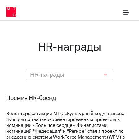
О
сторам и акционерам
Комплаенс и деловая этика
Устойчивое развитие
Медиа-центр
О МТС
О МТС
На главную
компании
О
компании
Стратегия
Стратегия
Карьера
HR-награды
в МТС
Карьера
в МТС
Пресс-
релизы
История
компании
МТС
HR-награды
о технологиях
Руководство
региона
Правовая
Премия HR-бренд
информация
Волонтерская акция МТС «Культурный код» названа
Контакты
лучшим социально-ориентированным проектом в
номинации «Большое сердце». Финалистами
Медиа-центр
номинаций “Федерация” и “Регион” стали проект по
Пресс-
внедрению системы WorkForce Management (WFM) в
релизы