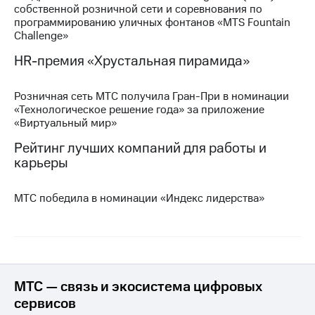
собственной розничной сети и соревнования по
программированию уличных фонтанов «MTS Fountain
МТС
Challenge»
о технологиях
HR-премия «Хрустальная пирамида»
Достижения
Интервью
Розничная сеть МТС получила Гран-При в номинации
«Технологическое решение года» за приложение
Финансовая
«Виртуальный мир»
отчетность
Рейтинг лучших компаний для работы и
Контакты
карьеры
Новости
в
МТС победила в номинации «Индекс лидерства»
регионе
м и акционерам
Корпоративное
управление
МТС — связь и экосистема цифровых
Корпоративный
сервисов
секретарь