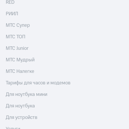
RED
выкупа
акций
РИИЛ
Дивиденды
Рынок
МТС Супер
облигаций
Описание
МТС ТОП
Еврооблигации-2023
Уведомление
МТС Junior
о
погашении
МТС Мудрый
именных
облигаций
МТС Налегке
Другое
Тарифы для часов и модемов
Регистратор
Реквизиты
Для ноутбука мини
Контакты
йчивое развитие
Для ноутбука
и деловая этика
На главную
Для устройств