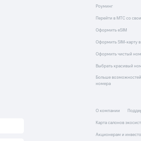
Роуминг
Перейти в МТС со св
Оформить eSIM
Оформить SIM-карту в
Оформить чистый но
Выбрать красивый но
Больше возможностей
номера
О компании
Подде
Карта салонов экоси
Акционерам и инвест