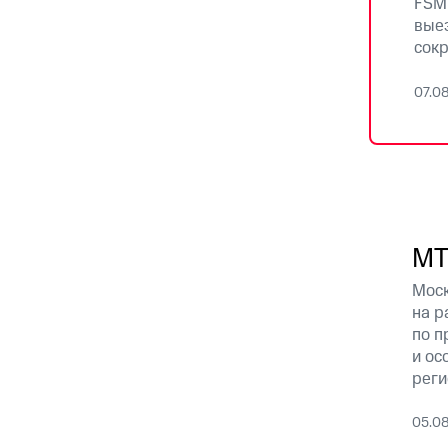
FSM 
выез
сокр
07.0
МТ
Моск
на р
по п
и ос
реги
05.0