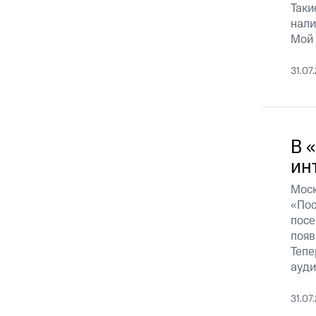
Таки
нали
Мой
31.07
В 
ин
Моск
«Пос
посе
появ
Тепе
ауди
31.07