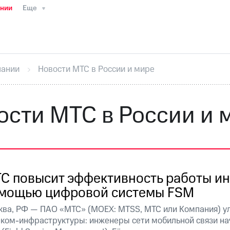
ании
Еще
ТС
Пресс-релизы
МТС о технологиях
ТС
История компании
Руководство региона
Правова
стижения
Интервью
Финансовая отчетность
Конта
пании
Новости МТС в России и мире
тивный секретарь
Раскрытие информации
Информа
ный кабинет акционера
Акционерный капитал
Конт
Порядок выкупа акций
Дивиденды
Рынок облигаци
ости МТС в России и 
 погашении именных облигаций
Другое
Регистрато
С повысит эффективность работы ин
мощью цифровой системы FSM
ква, РФ — ПАО «МТС» (MOEX: MTSS, МТС или Компания) у
еком-инфраструктуры: инженеры сети мобильной связи на