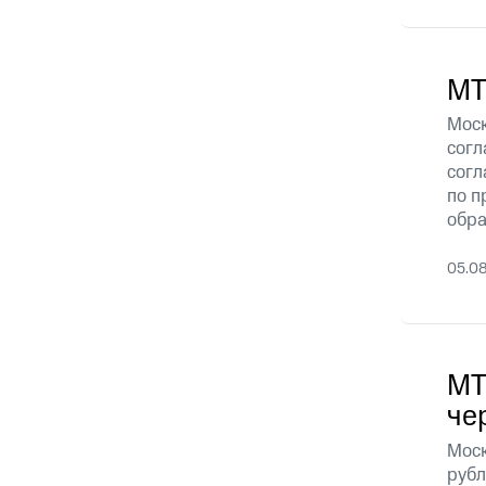
МТ
Моск
согл
согл
по п
обра
05.0
МТ
че
Моск
рубл