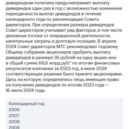
Раскрытие
дивидендная политика предусматривает выплату
информации
дивидендов один раз в год с возможностью изменения
Информация
периодичности выплат дивидендов в течение
акционерам
календарного года по рекомендации Совета
Документы
директоров. При определении размера дивидендов
ПАО
Совет директоров учитывает ряд факторов, в том числе
"МТС"
денежные потоки от операционной деятельности,
Собрания
капитальные затраты и долговую позицию. В апреле
акционеров
2024 Совет директоров МТС рекомендовал годовому
Личный
Общему собранию акционеров одобрить выплату
кабинет
дивидендов в размере 35 рублей на одну акцию или
акционера
в общей сумме 68,6 млрд руб.* по итогам финансовых
Акционерный
результатов компании за 2023 год, в июне 2024
капитал
соответствующее решение было принято акционерами.
Контроль
Дата, на которую определялись лица, имеющие право
и
на получение дивидендов по итогам 2023 года —
аудит
16 июля 2024 года.
Рынок
акций
Календарный год
2006
Описание
2007
Программа
приобретения
2008
Порядок
2009