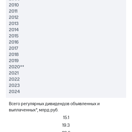
выкупа
2010
акций
2011
Дивиденды
2012
Рынок
2013
облигаций
2014
2015
Описание
2016
Еврооблигации-2023
Уведомление
2017
о
2018
погашении
2019
именных
2020**
облигаций
2021
Другое
2022
2023
Регистратор
2024
Реквизиты
Контакты
Всего регулярных дивидендов объявленных и
йчивое развитие
выплаченных*, млрд руб.
и деловая этика
На главную
15.1
19.3