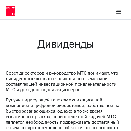
О
сторам и акционерам
Комплаенс и деловая этика
Устойчивое развитие
Медиа-центр
О МТС
О МТС
На главную
компании
О
компании
Стратегия
Стратегия
Карьера
Дивиденды
в МТС
Карьера
в МТС
Пресс-
релизы
История
компании
МТС
Совет директоров и руководство МТС понимают, что
о технологиях
Руководство
дивидендные выплаты являются неотъемлемой
региона
составляющей инвестиционной привлекательности
МТС и доходности для акционеров.
Правовая
информация
Будучи лидирующей телекоммуникационной
компанией и цифровой экосистемой, работающей на
Контакты
быстроразвивающихся, однако в то же время
волатильных рынках, первостепенной задачей МТС
Медиа-центр
является необходимость поддерживать достаточный
Пресс-
объем ресурсов и уровень гибкости, чтобы достигать
релизы