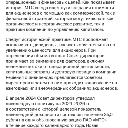
операционных и финансовых целей. Как показывает
история, МТС всегда ищет пути создания стоимости
МТС
для акционеров с помощью как коммерческой, так и
о технологиях
финансовой стратегий, которые могут включать как
органическое и неорганическое развитие, так и
Достижения
практики компании по управлению капиталом.
Интервью
Следуя исторической практике, МТС продолжает
выплачивать дивиденды, как часть обязательства по
Финансовая
увеличению ценности для акционеров. При
отчетность
определении объема выплат Совет директоров
принимает во внимание ряд факторов, включая
Контакты
денежные потоки от операционной деятельности,
капитальные затраты и долговую позицию компании.
Новости
Решения о дивидендах предлагаются Советом
в
директоров и затем по ним проходит голосование на
регионе
ежегодных или внеочередных собраниях акционеров.
м и акционерам
В апреле 2024 Совет директоров утвердил
Корпоративное
дивидендную политику на 2024-2026 гг,
управление
в соответствии с которой целевой показатель
дивидендной доходности составляет не менее 35,0
Корпоративный
рубля на одну обыкновенную акцию ПАО «МТС»
секретарь
в течение каждого календарного года. Новая