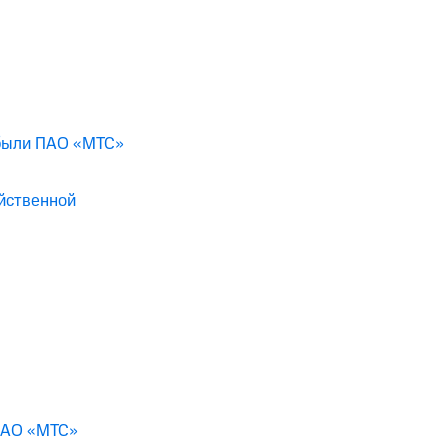
были ПАО «МТС»
йственной
 ПАО «МТС»