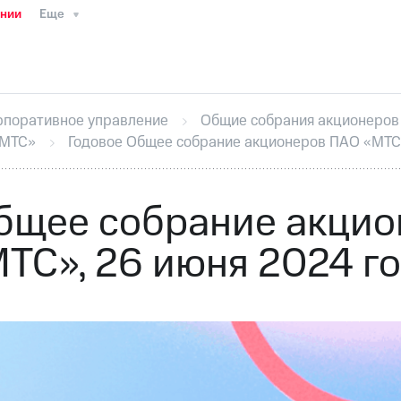
ании
Еще
ТС
Пресс-релизы
МТС о технологиях
ТС
История компании
Руководство региона
Правова
стижения
Интервью
Финансовая отчетность
Конта
рпоративное управление
Общие собрания акционеров
тивный секретарь
Раскрытие информации
Информа
«МТС»
Годовое Общее собрание акционеров ПАО «МТС»
ный кабинет акционера
Акционерный капитал
Конт
Порядок выкупа акций
Дивиденды
Рынок облигаци
 погашении именных облигаций
Другое
Регистрато
бщее собрание акци
ТС», 26 июня 2024 г