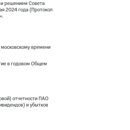
ми решением Совета
я 2024 года (Протокол
».
о московскому времени
стие в годовом Общем
овой) отчетности ПАО
ивидендов) и убытков