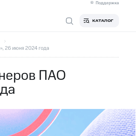
Поддержка
О МТС
я информация
Контакты
КАТАЛОГ
Медиа-центр
кты
Новости в регионе
Инвесторам и акционерам
ция акционерам
Документы
, 26 июня 2024 года
роль и аудит
Рынок акций
й
Описание
р
Реквизиты
Контакты
онеров ПАО
Устойчивое развитие
Комплаенс и деловая этика
ода
На главную