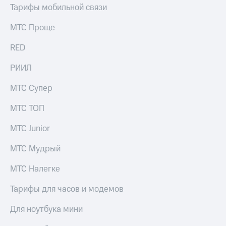
выкупа
Тарифы мобильной связи
акций
Дивиденды
МТС Проще
Рынок
облигаций
RED
Описание
РИИЛ
Еврооблигации-2023
Уведомление
МТС Супер
о
погашении
МТС ТОП
именных
облигаций
МТС Junior
Другое
МТС Мудрый
Регистратор
Реквизиты
МТС Налегке
Контакты
йчивое развитие
Тарифы для часов и модемов
и деловая этика
На главную
Для ноутбука мини