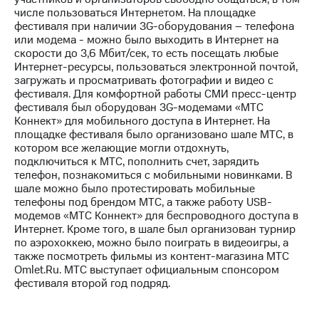
числе пользоваться Интернетом. На площадке
МТС
фестиваля при наличии 3G-оборудования – телефона
о технологиях
или модема - можно было выходить в Интернет на
скорости до 3,6 Мбит/сек, то есть посещать любые
Достижения
Интернет-ресурсы, пользоваться электронной почтой,
загружать и просматривать фотографии и видео с
Интервью
фестиваля. Для комфортной работы СМИ пресс-центр
фестиваля был оборудован 3G-модемами «МТС
Финансовая
Коннект» для мобильного доступа в Интернет. На
отчетность
площадке фестиваля было организовано шале МТС, в
котором все желающие могли отдохнуть,
Контакты
подключиться к МТС, пополнить счет, зарядить
телефон, познакомиться с мобильными новинками. В
Новости
шале можно было протестировать мобильные
в
телефоны под брендом МТС, а также работу USB-
регионе
модемов «МТС Коннект» для беспроводного доступа в
Интернет. Кроме того, в шале был организован турнир
м и акционерам
по аэрохоккею, можно было поиграть в видеоигры, а
Корпоративное
также посмотреть фильмы из контент-магазина МТС
управление
Omlet.Ru. МТС выступает официальным спонсором
фестиваля второй год подряд.
Корпоративный
секретарь