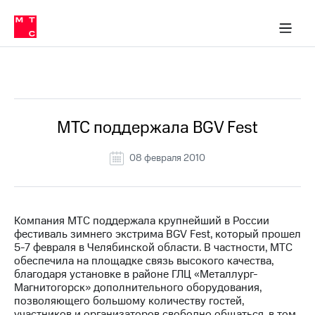
О
сторам и акционерам
Комплаенс и деловая этика
Устойчивое развитие
Медиа-центр
О МТС
О МТС
На главную
компании
О
компании
Стратегия
Стратегия
Все Новости
Карьера
в МТС
Карьера
в МТС
Пресс-
МТС поддержала BGV Fest
релизы
История
компании
08 февраля 2010
МТС
о технологиях
Руководство
региона
Правовая
Компания МТС поддержала крупнейший в России
информация
фестиваль зимнего экстрима BGV Fest, который прошел
5-7 февраля в Челябинской области. В частности, МТС
Контакты
обеспечила на площадке связь высокого качества,
благодаря установке в районе ГЛЦ «Металлург-
Медиа-центр
Магнитогорск» дополнительного оборудования,
Пресс-
позволяющего большому количеству гостей,
релизы
участников и организаторов свободно общаться, в том