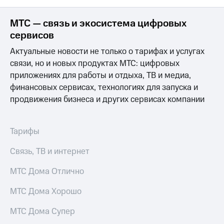
Раскрытие
информации
Информация
МТС — связь и экосистема цифровых
акционерам
сервисов
Документы
ПАО
Актуальные новости не только о тарифах и услугах
"МТС"
связи, но и новых продуктах МТС: цифровых
Собрания
приложениях для работы и отдыха, ТВ и медиа,
акционеров
финансовых сервисах, технологиях для запуска и
Личный
кабинет
продвижения бизнеса и других сервисах компании
акционера
Акционерный
капитал
Тарифы
Контроль
и
Связь, ТВ и интернет
аудит
Рынок
МТС Дома Отлично
акций
МТС Дома Хорошо
Описание
Программа
приобретения
МТС Дома Супер
Порядок