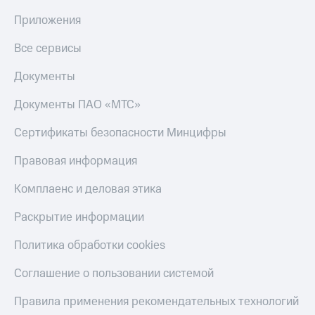
МТС
товаров
Приложения
Накопления
Скидки
Откладывайте
Все сервисы
до 40%
деньги
на смартфоны
и получайте
Документы
доход 15%
при
Платежи
Документы ПАО «МТС»
покупке
и
со связью
переводы
МТС
Сертификаты безопасности Минцифры
Пополнить
Правовая информация
номер
МТС
Комплаенс и деловая этика
Настройки
Раскрытие информации
автоплатежа
Политика обработки cookies
Пополнить
номер
Соглашение о пользовании системой
другого
оператора
Правила применения рекомендательных технологий
Оплата