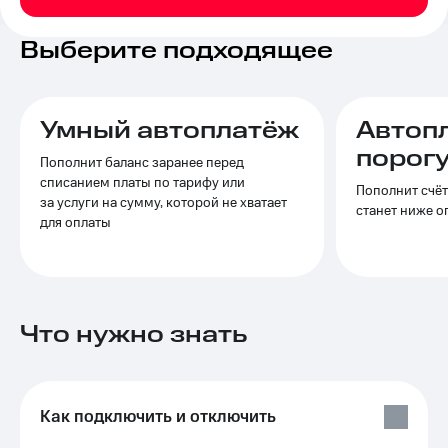
на связь
Выберите подходящее
Роуминг
Тарифы
RED,
Семейная
РИИЛ
группа
и МТС
Умный автоплатёж
Автоп
Супер
Заказать
дешевле
порог
Пополнит баланс заранее перед
SIM-
при
списанием платы по тарифу или
карту
оплате
Пополнит счёт
за услуги на сумму, которой не хватает
с карты
станет ниже 
для оплаты
Оформить
МТС
eSIM
Деньги
SIM-
Выберите
карта
и подключите
для
ТВ
Что нужно знать
иностранцев
с выгодным
тарифом
Оформить
чистый
Тарифы
номер
Как подключить и отключить
Интернет,