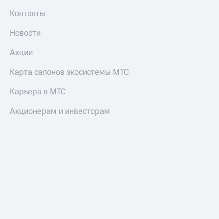
Умные
Контакты
часы
и
трекеры
Новости
Умный
Акции
дом
Карта салонов экосистемы МТС
Планшеты
Карьера в МТС
Акции
и
Акционерам и инвесторам
скидки
Все
товары