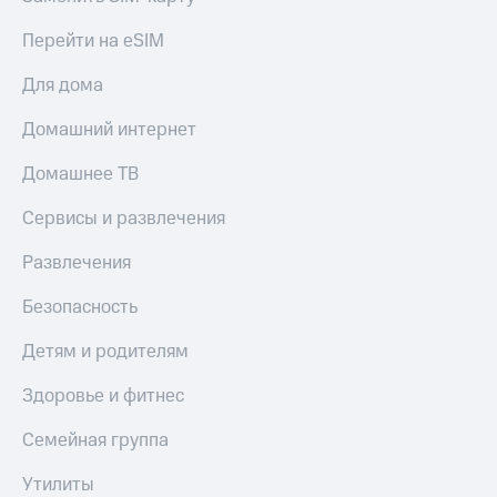
Гудок
Откладывайте
Перейти на eSIM
Мой
деньги
МТС
и получайте
Для дома
доход 15%
Все
Акции
приложения
Домашний интернет
Условия
Финансы
пополнения
Инвестиции
Домашнее ТВ
Скидка
Получайте
Сервисы и развлечения
30%
доход
на связь
онлайн
Развлечения
Страхование
Тарифы
Безопасность
Покупка
RED,
полисов
РИИЛ
Детям и родителям
онлайн
и МТС Супер
Скидка 30%
дешевле
Здоровье и фитнес
на связь
при оплате
с карты
Семейная группа
С картой
МТС Деньги
МТС
Утилиты
Деньги
Обзоры