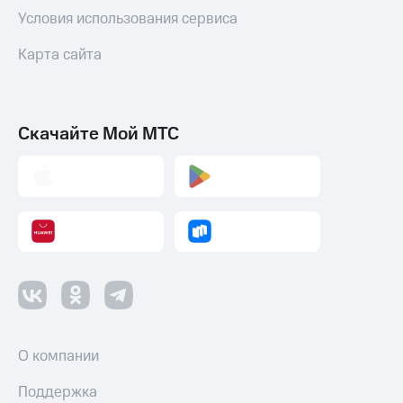
интернета
Условия использования сервиса
и
ТВ
Карта сайта
Переводы
с
телефона
Скачайте Мой МТС
на карту
МТС Pay
Оплата
по QR-
коду
за границей
тернет-магазин
Смартфоны
Наушники
О компании
и
колонки
Поддержка