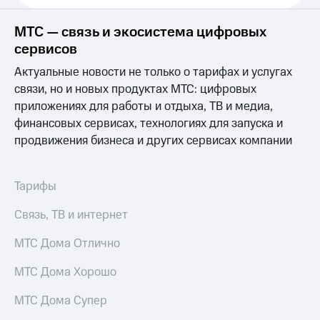
МТС
Услуги
Premium
МТС — связь и экосистема цифровых
Акции
Подписка
сервисов
на гигабайты
Домашний
интернета,
Актуальные новости не только о тарифах и услугах
интернет
фильмы,
связи, но и новых продуктах МТС: цифровых
музыка
Домашнее
приложениях для работы и отдыха, ТВ и медиа,
и многое
ТВ
другое
финансовых сервисах, технологиях для запуска и
Семейная
продвижения бизнеса и других сервисах компании
Перейти
группа
в МТС
со своим
Скидка
номером
Тарифы
на тарифы,
общие
Поддержка
Связь, ТВ и интернет
подписки
и услуги,
висы и подписки
МТС Дома Отлично
доступ
МТС
к геолокации
Premium
Сертификаты
МТС Дома Хорошо
безопасности
Подписка
МТС Дома Супер
на гигабайты
Всё