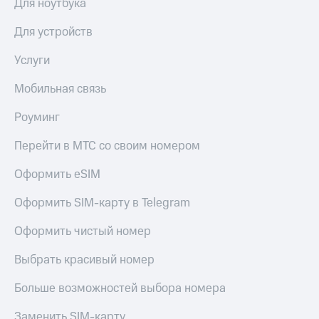
Для ноутбука
Мой
МТС
Детям
Для устройств
и родителям
Все
приложения
Услуги
Здоровье
и фитнес
Инвестиции
Мобильная связь
Приложения
Получайте
от МТС
Роуминг
доход
онлайн
Акции
Перейти в МТС со своим номером
Страхование
Приложения
Оформить eSIM
Покупка
КИОН
полисов
Оформить SIM-карту в Telegram
онлайн
КИОН
Скидка 30%
Музыка
Оформить чистый номер
на связь
КИОН
Выбрать красивый номер
С картой
Строки
МТС
Больше возможностей выбора номера
Деньги
Live
МТС
Накопления
Заменить SIM-карту