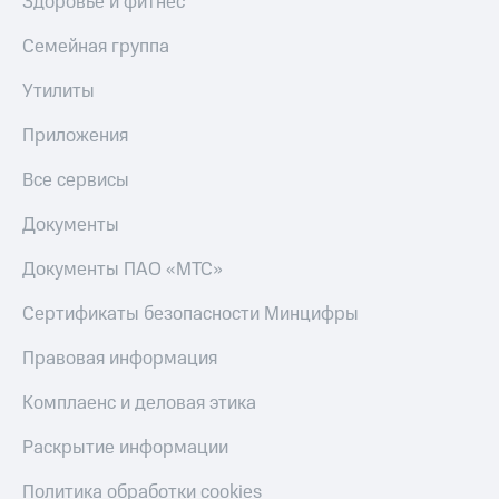
Здоровье и фитнес
интернета
и
Семейная группа
ТВ
Утилиты
Переводы
с
Приложения
телефона
на карту
Все сервисы
МТС Pay
Документы
Оплата
Документы ПАО «МТС»
по QR-
коду
Сертификаты безопасности Минцифры
за границей
Правовая информация
тернет-магазин
Смартфоны
Комплаенс и деловая этика
Наушники
и
Раскрытие информации
колонки
Политика обработки cookies