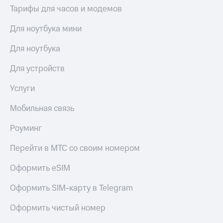
Гудок
Тарифы для часов и модемов
Откладывайте
Мой
деньги
Для ноутбука мини
МТС
и получайте
доход 15%
Все
Для ноутбука
Акции
приложения
Условия
Финансы
Для устройств
пополнения
Инвестиции
Услуги
Скидка
Получайте
30%
доход
Мобильная связь
на связь
онлайн
Страхование
Роуминг
Тарифы
Покупка
RED,
Перейти в МТС со своим номером
полисов
РИИЛ
онлайн
и МТС Супер
Оформить eSIM
Скидка 30%
дешевле
на связь
при оплате
Оформить SIM-карту в Telegram
с карты
С картой
МТС Деньги
Оформить чистый номер
МТС
Деньги
Обзоры