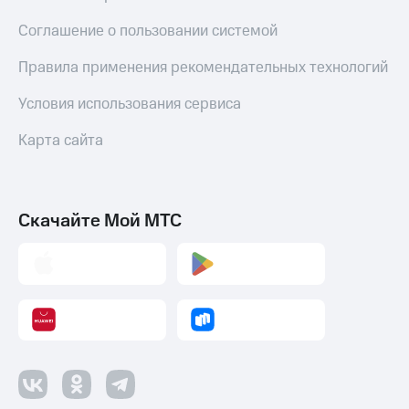
Умные
часы
Соглашение о пользовании системой
и
трекеры
Правила применения рекомендательных технологий
Умный
Условия использования сервиса
дом
Карта сайта
Планшеты
Акции
и
скидки
Скачайте Мой МТС
Все
товары