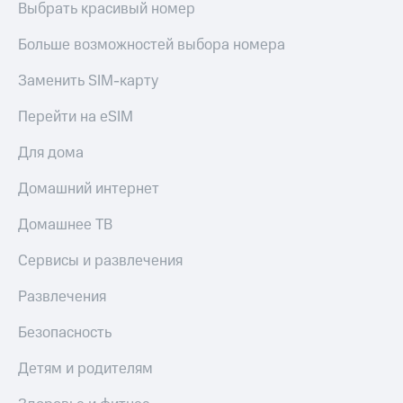
Выбрать красивый номер
МТС
товаров
Накопления
Скидки
Больше возможностей выбора номера
Откладывайте
до 40%
деньги
Заменить SIM-карту
на смартфоны
и получайте
доход 15%
Перейти на eSIM
при
Платежи
покупке
и
со связью
Для дома
переводы
МТС
Домашний интернет
Пополнить
номер
Домашнее ТВ
МТС
Сервисы и развлечения
Настройки
автоплатежа
Развлечения
Пополнить
Безопасность
номер
другого
оператора
Детям и родителям
Оплата