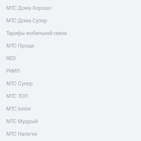
Мой
МТС
МТС Дома Хорошо
Детям
и родителям
Все
МТС Дома Супер
приложения
Здоровье
Тарифы мобильной связи
и фитнес
Инвестиции
Приложения
МТС Проще
Получайте
от МТС
доход
RED
онлайн
Акции
Страхование
РИИЛ
Приложения
Покупка
КИОН
МТС Супер
полисов
онлайн
КИОН
МТС ТОП
Скидка 30%
Музыка
на связь
МТС Junior
КИОН
С картой
Строки
МТС Мудрый
МТС
Деньги
Live
МТС
МТС Налегке
Накопления