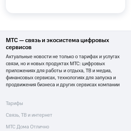
интернета,
под
фильмы,
рукой
музыка
в Мой МТС
и многое
другое
Посмотрите,
Семейная
что
группа
полезного
МТС — связь и экосистема цифровых
есть
Скидка
сервисов
в нашем
на тарифы,
приложении
общие
Актуальные новости не только о тарифах и услугах
подписки
связи, но и новых продуктах МТС: цифровых
КИОН
и услуги,
приложениях для работы и отдыха, ТВ и медиа,
доступ
КИОН
финансовых сервисах, технологиях для запуска и
к геолокации
Музыка
Кино,
продвижения бизнеса и других сервисах компании
музыка,
КИОН
книги
Строки
и не
Тарифы
только
Live
Связь, ТВ и интернет
Безопасность
Гудок
МТС Дома Отлично
Финансы