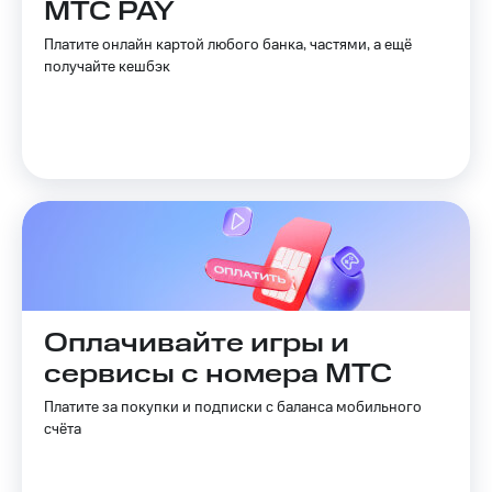
МТС
МТС PAY
Услуги
Premium
Платите онлайн картой любого банка, частями, а ещё
Акции
Подписка
получайте кешбэк
на гигабайты
Домашний
интернета,
интернет
фильмы,
музыка
Домашнее
и многое
ТВ
другое
Семейная
Перейти
группа
в МТС
со своим
Скидка
номером
на тарифы,
общие
Поддержка
подписки
Оплачивайте игры и
и услуги,
сервисы с номера МТС
висы и подписки
доступ
МТС
к геолокации
Платите за покупки и подписки с баланса мобильного
Premium
Сертификаты
счёта
безопасности
Подписка
на гигабайты
Всё