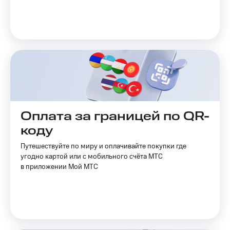
на связь
Роуминг
Тарифы
RED,
Семейная
РИИЛ
группа
и МТС
Супер
Заказать
дешевле
SIM-
при
карту
оплате
с карты
Оплата за границей по QR-
Оформить
МТС
eSIM
Деньги
коду
SIM-
Выберите
Путешествуйте по миру и оплачивайте покупки где
карта
и подключите
угодно картой или с мобильного счёта МТС
для
ТВ
в приложении Мой МТС
иностранцев
с выгодным
тарифом
Оформить
чистый
Тарифы
номер
Интернет,