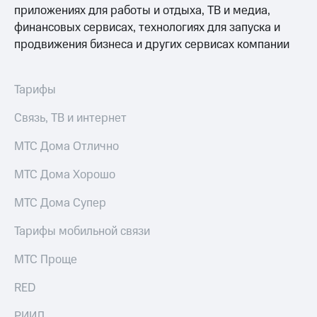
МТС
Услуги
приложениях для работы и отдыха, ТВ и медиа,
Premium
финансовых сервисах, технологиях для запуска и
Акции
Подписка
продвижения бизнеса и других сервисах компании
на гигабайты
Домашний
интернета,
интернет
фильмы,
Тарифы
музыка
Домашнее
и многое
ТВ
Связь, ТВ и интернет
другое
Семейная
Перейти
МТС Дома Отлично
группа
в МТС
со своим
МТС Дома Хорошо
Скидка
номером
на тарифы,
общие
МТС Дома Супер
Поддержка
подписки
и услуги,
Тарифы мобильной связи
висы и подписки
доступ
МТС
к геолокации
МТС Проще
Premium
Сертификаты
безопасности
RED
Подписка
на гигабайты
Всё
РИИЛ