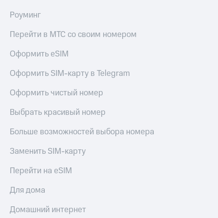
Мой
МТС
Детям
Роуминг
и родителям
Все
Перейти в МТС со своим номером
приложения
Здоровье
и фитнес
Оформить eSIM
Инвестиции
Приложения
Оформить SIM-карту в Telegram
Получайте
от МТС
доход
Оформить чистый номер
онлайн
Акции
Страхование
Выбрать красивый номер
Приложения
Покупка
КИОН
Больше возможностей выбора номера
полисов
онлайн
КИОН
Скидка 30%
Заменить SIM-карту
Музыка
на связь
Перейти на eSIM
КИОН
С картой
Строки
МТС
Для дома
Деньги
Live
МТС
Домашний интернет
Накопления