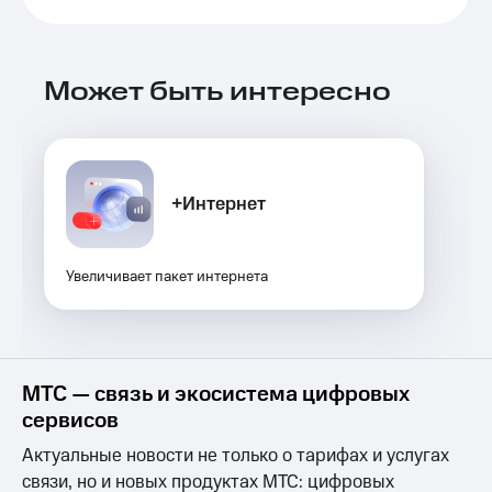
Выбрать
ТВ и телефон
красивый
для дома
номер
Услуги
Может быть интересно
Заменить
SIM-
Личный
карту
кабинет
интернета
Перейти
и
на
ТВ
+Интернет
eSIM
Скачать
приложение
Для дома
Мой
Выберите
Увеличивает пакет интернета
МТС
и подключите
Акции
ТВ
с выгодным
тарифом
Видеонаблюдение
для дома
МТС — связь и экосистема цифровых
Тарифы
сервисов
Интернет,
149 ₽/
ТВ и телефон
мес
Актуальные новости не только о тарифах и услугах
для дома
связи, но и новых продуктах МТС: цифровых