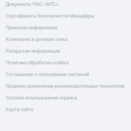
МТС
товаров
Документы ПАО «МТС»
Накопления
Скидки
Сертификаты безопасности Минцифры
Откладывайте
до 40%
деньги
на смартфоны
Правовая информация
и получайте
доход 15%
при
Комплаенс и деловая этика
Платежи
покупке
и
со связью
Раскрытие информации
переводы
МТС
Политика обработки cookies
Пополнить
номер
Соглашение о пользовании системой
МТС
Правила применения рекомендательных технологий
Настройки
автоплатежа
Условия использования сервиса
Пополнить
номер
Карта сайта
другого
оператора
Оплата