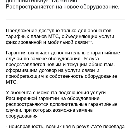
дополнительную гарантию.
на связь
Распространяется на новое оборудование.
Роуминг
Тарифы
RED,
Семейная
РИИЛ
Предложение доступно только для абонентов
группа
и МТС
тарифных планов МТС, объединяющих услуги
Супер
фиксированной и мобильной связи**.
Заказать
дешевле
SIM-
при
Гарантия включает дополнительные гарантийные
карту
оплате
случаи по замене оборудования. Услуга
с карты
предоставляется новым и текущим абонентам,
Оформить
МТС
оформившим договор на услуги связи и
eSIM
Деньги
приобретающим в собственность оборудование
SIM-
МТС.
Выберите
карта
и подключите
У абонента с момента подключения услуги
для
ТВ
иностранцев
Расширенной гарантии на оборудование
с выгодным
дополнительные гарантийные
распространяются
тарифом
Оформить
случаи, при которых возможна замена
чистый
оборудования:
Тарифы
номер
- неисправность, возникшая в результате перепада