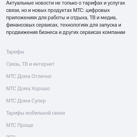
Актуальные новости не только о тарифах и услугах
Безопасность
Гудок
связи, но и новых продуктах МТС: цифровых
Финансы
приложениях для работы и отдыха, ТВ и медиа,
Мой
финансовых сервисах, технологиях для запуска и
МТС
Детям
продвижения бизнеса и других сервисах компании
и родителям
Все
приложения
Здоровье
Тарифы
и фитнес
Инвестиции
Приложения
Связь, ТВ и интернет
Получайте
от МТС
доход
МТС Дома Отлично
онлайн
Акции
МТС Дома Хорошо
Страхование
Приложения
КИОН
МТС Дома Супер
Покупка
полисов
КИОН
Тарифы мобильной связи
онлайн
Музыка
Скидка 30%
МТС Проще
КИОН
на связь
Строки