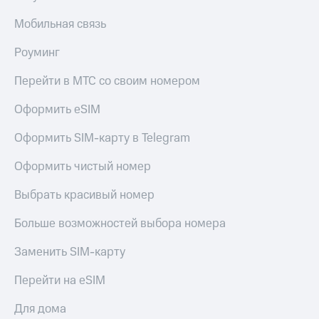
и МТС Супер
на связь
дешевле
Мобильная связь
при оплате
С картой
с карты
МТС
Роуминг
МТС Деньги
Деньги
Перейти в МТС со своим номером
Обзоры
МТС
товаров
Накопления
Оформить eSIM
Скидки
Откладывайте
Оформить SIM-карту в Telegram
до 40%
деньги
и получайте
на смартфоны
Оформить чистый номер
доход 15%
при
Платежи
Выбрать красивый номер
покупке
и
со связью
переводы
Больше возможностей выбора номера
МТС
Пополнить
Заменить SIM-карту
номер
МТС
Перейти на eSIM
Настройки
Для дома
автоплатежа