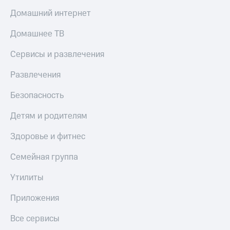
Домашний интернет
Пополнить
номер
Домашнее ТВ
другого
оператора
Сервисы и развлечения
Оплата
Развлечения
интернета
и
ТВ
Безопасность
Переводы
Детям и родителям
с
телефона
Здоровье и фитнес
на карту
Семейная группа
МТС Pay
Утилиты
Оплата
по QR-
Приложения
коду
за границей
Все сервисы