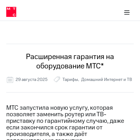
Перенести
ка 30% на связь
обильная связь
Сервисы и подписки
Интернет-магазин
Для дома
Скидка 30% на связь
Личные кабинеты
Финансы
Приложения
номер
ичные кабинеты
в МТС
Мобильная
связь
Все Новости
Тарифы
Интернет
и
ТВ
Услуги
Расширенная гарантия на
Спутниковое
оборудование МТС*
ТВ
Роуминг
МТС
29 августа 2025
Тарифы
Домашний Интернет и ТВ
Деньги
Личный
кабинет
Мобильная связь
Скачать
Перенести
МТС запустила новую услугу, которая
приложение
номер
позволяет заменить роутер или ТВ-
Мой
в МТС
МТС
приставку по гарантийному случаю, даже
Акции
если закончился срок гарантии от
Тарифы
производителя, а также даёт
Скидка 30%
Услуги