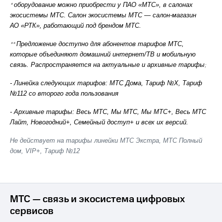
*
оборудование можно приобрести у ПАО «МТС», в салонах
безопасности
на гигабайты
экосистемы МТС. Салон экосистемы МТС — салон-магазин
интернета,
Всё
фильмы,
АО «РТК», работающий под брендом МТС.
музыка
под
и многое
**
Предложение доступно для абонентов тарифов МТС,
рукой
другое
которые объединяют домашний интернет/ТВ и мобильную
в Мой МТС
связь. Распространяется на актуальные и архивные тарифы
;
Семейная
Посмотрите,
группа
- Линейка следующих тарифов: МТС Дома, Тариф №Х, Тариф
что
№112 со второго года пользования
полезного
Скидка
есть
на тарифы,
- Архивные тарифы: Весь МТС, Мы МТС, Мы МТС+, Весь МТС
в нашем
общие
Лайт, Новогодний+, Семейный доступ+ и всех их версий.
приложении
подписки
и услуги,
Не действует на тарифы линейки МТС Экстра, МТС Полный
КИОН
доступ
дом, VIP+, Тариф №12
к геолокации
КИОН
Музыка
Кино,
музыка,
КИОН
книги
МТС — связь и экосистема цифровых
Строки
и не
сервисов
только
Live