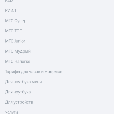
RED
С картой
Live
МТС
РИИЛ
Деньги
Гудок
МТС Супер
МТС
Мой
Накопления
МТС ТОП
МТС
Откладывайте
Все
МТС Junior
деньги
приложения
и получайте
Финансы
МТС Мудрый
доход 15%
Инвестиции
Акции
МТС Налегке
Получайте
Условия
доход
пополнения
Тарифы для часов и модемов
онлайн
Скидка
Для ноутбука мини
Страхование
30%
на связь
Для ноутбука
Покупка
полисов
Тарифы
Для устройств
онлайн
RED,
РИИЛ
Скидка 30%
Услуги