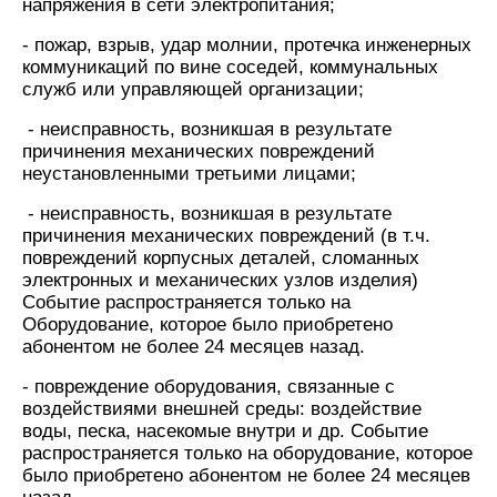
Интернет,
Выбрать
напряжения в сети электропитания;
ТВ и телефон
красивый
для дома
номер
- пожар, взрыв, удар молнии, протечка инженерных
коммуникаций по вине соседей, коммунальных
Заменить
служб или управляющей организации;
Услуги
SIM-
карту
- неисправность, возникшая в результате
Личный
причинения механических повреждений
кабинет
Перейти
неустановленными третьими лицами;
интернета
на
и
eSIM
- неисправность, возникшая в результате
ТВ
причинения механических повреждений (в т.ч.
Скачать
Для дома
повреждений корпусных деталей, сломанных
приложение
Выберите
электронных и механических узлов изделия)
Мой
и подключите
Событие распространяется только на
МТС
ТВ
Оборудование, которое было приобретено
Акции
с выгодным
абонентом не более 24 месяцев назад.
тарифом
- повреждение оборудования, связанные с
Видеонаблюдение
воздействиями внешней среды: воздействие
Тарифы
для дома
воды, песка, насекомые внутри и др. Событие
Интернет,
распространяется только на оборудование, которое
ТВ и телефон
149 ₽/
было приобретено абонентом не более 24 месяцев
для дома
мес