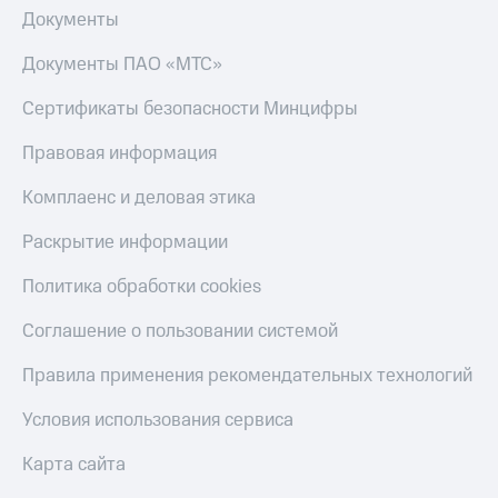
тернет-магазин
Документы
Смартфоны
Документы ПАО «МТС»
Наушники
и
Сертификаты безопасности Минцифры
колонки
Умные
Правовая информация
часы
и
Комплаенс и деловая этика
трекеры
Раскрытие информации
Умный
дом
Политика обработки cookies
Планшеты
Соглашение о пользовании системой
Акции
Правила применения рекомендательных технологий
и
скидки
Условия использования сервиса
Все
Карта сайта
товары