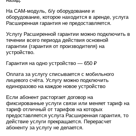
назад.
МТС
На CAM-модуль, б/у оборудование и
Услуги
Premium
оборудование, которое находится в аренде, услуга
Расширенная гарантия не предоставляется.
Акции
Подписка
на гигабайты
Услугу Расширенной гарантии можно подключить в
Домашний
интернета,
течении всего периода действия основной
интернет
фильмы,
гарантии (гарантия от производителя) на
музыка
устройство.
Домашнее
и многое
ТВ
другое
Гарантия на одно устройство — 650 ₽
Перейти
Семейная
Оплата за услугу списывается с мобильного
в МТС
группа
лицевого счёта. Услугу можно подключить
со своим
единоразово на каждое новое устройство
номером
Скидка
на тарифы,
Если абонент расторгает договор на
Поддержка
общие
фиксированные услуги связи или меняет тариф на
подписки
тариф отличный от тарифов на которых
висы и подписки
и услуги,
предоставляется услуга Расширенная гарантия, то
МТС
доступ
действие услуги прекращается. Перерасчет
Premium
к геолокации
абоненту за услугу не делается.
Сертификаты
Подписка