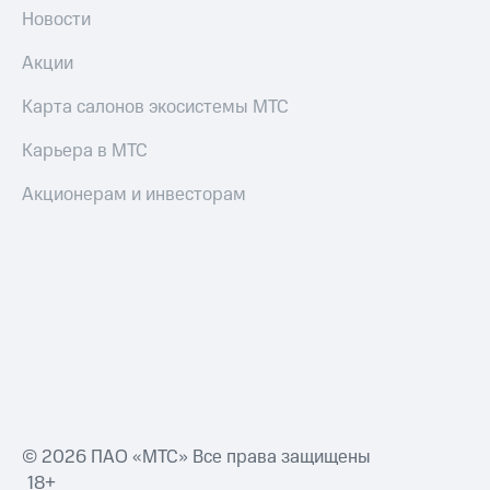
Новости
интернета
и
ТВ
Акции
Переводы
Карта салонов экосистемы МТС
с
телефона
Карьера в МТС
на карту
Акционерам и инвесторам
МТС Pay
Оплата
по QR-
коду
за границей
тернет-магазин
Смартфоны
Наушники
и
© 2026 ПАО «МТС» Все права защищены
колонки
18+