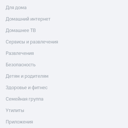
Мой
МТС
Для дома
Детям
и родителям
Все
Домашний интернет
приложения
Здоровье
и фитнес
Домашнее ТВ
Инвестиции
Приложения
Сервисы и развлечения
Получайте
от МТС
доход
Развлечения
онлайн
Акции
Страхование
Безопасность
Приложения
Покупка
КИОН
Детям и родителям
полисов
онлайн
КИОН
Здоровье и фитнес
Скидка 30%
Музыка
на связь
Семейная группа
КИОН
С картой
Строки
МТС
Утилиты
Деньги
Live
МТС
Приложения
Накопления