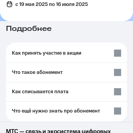
c 19 мая 2025
на связь
по 16 июля 2025
Роуминг
Тарифы
RED,
Подробнее
Семейная
РИИЛ
группа
и МТС
Супер
Заказать
дешевле
SIM-
при
Как принять участие в акции
карту
оплате
с карты
Оформить
МТС
Что такое абонемент
eSIM
Деньги
SIM-
Выберите
карта
и подключите
Как списывается плата
для
ТВ
иностранцев
с выгодным
тарифом
Что ещё нужно знать про абонемент
Оформить
чистый
Тарифы
номер
Интернет,
МТС — связь и экосистема цифровых