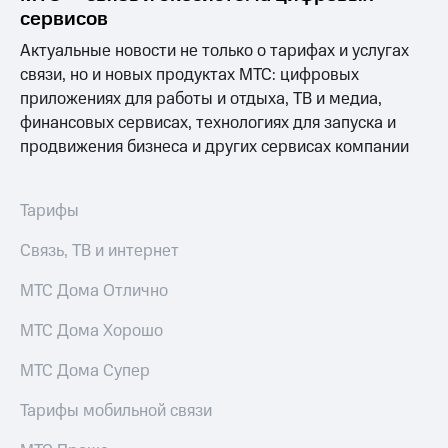
Выбрать
ТВ и телефон
сервисов
красивый
для дома
номер
Актуальные новости не только о тарифах и услугах
Услуги
связи, но и новых продуктах МТС: цифровых
Заменить
приложениях для работы и отдыха, ТВ и медиа,
SIM-
Личный
карту
кабинет
финансовых сервисах, технологиях для запуска и
интернета
продвижения бизнеса и других сервисах компании
Перейти
и
на
ТВ
eSIM
Скачать
Тарифы
приложение
Для дома
Мой
Связь, ТВ и интернет
Выберите
МТС
и подключите
Акции
ТВ
МТС Дома Отлично
с выгодным
тарифом
Видеонаблюдение
МТС Дома Хорошо
для дома
Тарифы
МТС Дома Супер
Интернет,
149 ₽/
ТВ и телефон
мес
Тарифы мобильной связи
для дома