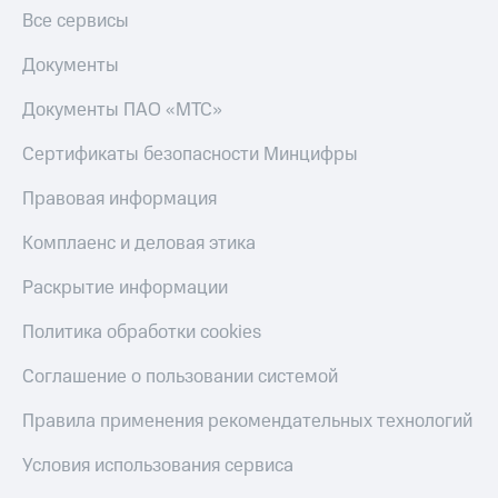
Гудок
Все сервисы
Откладывайте
Мой
деньги
МТС
Документы
и получайте
доход 15%
Все
Документы ПАО «МТС»
Акции
приложения
Условия
Финансы
Сертификаты безопасности Минцифры
пополнения
Инвестиции
Правовая информация
Скидка
Получайте
30%
доход
Комплаенс и деловая этика
на связь
онлайн
Страхование
Раскрытие информации
Тарифы
Покупка
RED,
Политика обработки cookies
полисов
РИИЛ
онлайн
и МТС Супер
Соглашение о пользовании системой
Скидка 30%
дешевле
на связь
при оплате
Правила применения рекомендательных технологий
с карты
С картой
МТС Деньги
Условия использования сервиса
МТС
Деньги
Обзоры