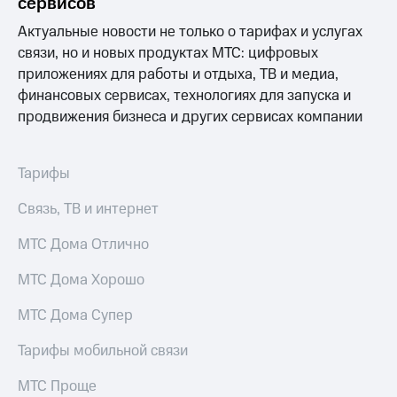
сервисов
интернета,
под
фильмы,
рукой
Актуальные новости не только о тарифах и услугах
музыка
в Мой МТС
связи, но и новых продуктах МТС: цифровых
и многое
другое
приложениях для работы и отдыха, ТВ и медиа,
Посмотрите,
Семейная
финансовых сервисах, технологиях для запуска и
что
группа
полезного
продвижения бизнеса и других сервисах компании
есть
Скидка
в нашем
на тарифы,
приложении
общие
Тарифы
подписки
КИОН
и услуги,
Связь, ТВ и интернет
доступ
КИОН
к геолокации
МТС Дома Отлично
Музыка
Кино,
музыка,
МТС Дома Хорошо
КИОН
книги
Строки
и не
МТС Дома Супер
только
Live
Тарифы мобильной связи
Безопасность
Гудок
МТС Проще
Финансы