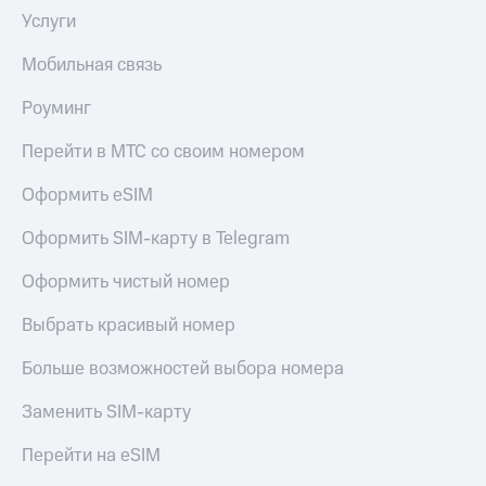
Гудок
Услуги
Откладывайте
Мой
деньги
МТС
Мобильная связь
и получайте
доход 15%
Все
Роуминг
Акции
приложения
Условия
Финансы
Перейти в МТС со своим номером
пополнения
Инвестиции
Оформить eSIM
Скидка
Получайте
30%
доход
Оформить SIM-карту в Telegram
на связь
онлайн
Страхование
Оформить чистый номер
Тарифы
Покупка
RED,
Выбрать красивый номер
полисов
РИИЛ
онлайн
и МТС Супер
Больше возможностей выбора номера
Скидка 30%
дешевле
на связь
при оплате
Заменить SIM-карту
с карты
С картой
МТС Деньги
Перейти на eSIM
МТС
Деньги
Обзоры