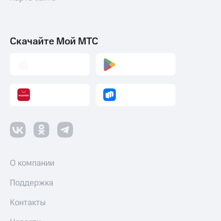
Умные
часы
и
трекеры
Скачайте Мой МТС
Умный
дом
Планшеты
Акции
и
скидки
Все
товары
О компании
Поддержка
Контакты