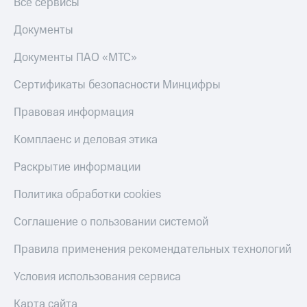
Все сервисы
интернета
и
Документы
ТВ
Документы ПАО «МТС»
Переводы
с
Сертификаты безопасности Минцифры
телефона
на карту
Правовая информация
МТС Pay
Комплаенс и деловая этика
Оплата
Раскрытие информации
по QR-
коду
Политика обработки cookies
за границей
Соглашение о пользовании системой
тернет-магазин
Смартфоны
Правила применения рекомендательных технологий
Наушники
и
Условия использования сервиса
колонки
Карта сайта