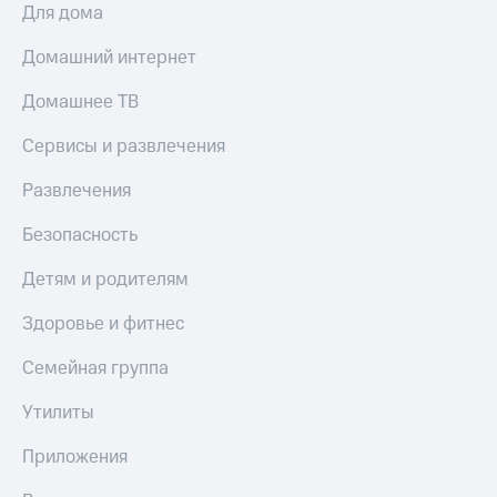
МТС
товаров
Для дома
Накопления
Скидки
Домашний интернет
Откладывайте
до 40%
деньги
на смартфоны
Домашнее ТВ
и получайте
доход 15%
при
Сервисы и развлечения
Платежи
покупке
и
со связью
Развлечения
переводы
МТС
Безопасность
Пополнить
номер
Детям и родителям
МТС
Здоровье и фитнес
Настройки
автоплатежа
Семейная группа
Пополнить
номер
Утилиты
другого
оператора
Приложения
Оплата