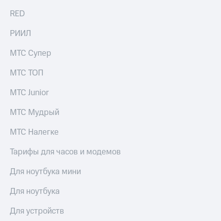
Мой
МТС
RED
Детям
и родителям
Все
РИИЛ
приложения
Здоровье
и фитнес
МТС Супер
Инвестиции
Приложения
МТС ТОП
Получайте
от МТС
доход
МТС Junior
онлайн
Акции
Страхование
МТС Мудрый
Приложения
Покупка
КИОН
МТС Налегке
полисов
онлайн
КИОН
Тарифы для часов и модемов
Скидка 30%
Музыка
на связь
Для ноутбука мини
КИОН
С картой
Строки
МТС
Для ноутбука
Деньги
Live
МТС
Для устройств
Накопления