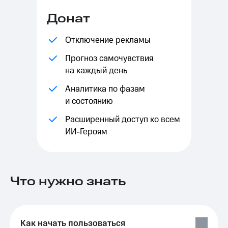
Выбрать
ТВ и телефон
красивый
для дома
Донат
номер
Услуги
Отключение рекламы
Заменить
SIM-
Личный
Прогноз самочувствия
карту
кабинет
на каждый день
интернета
Перейти
и
Аналитика по фазам
на
ТВ
eSIM
Скачать
и состоянию
приложение
Для дома
Мой
Расширенный доступ ко всем
Выберите
МТС
ИИ-Героям
и подключите
Акции
ТВ
с выгодным
тарифом
Видеонаблюдение
для дома
Что нужно знать
Тарифы
Интернет,
149 ₽/
ТВ и телефон
мес
для дома
Как начать пользоваться