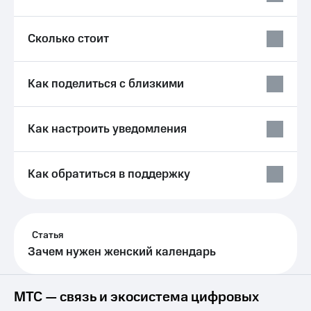
МТС
Услуги
Premium
Акции
Сколько стоит
Подписка
на гигабайты
Домашний
интернета,
интернет
фильмы,
Как поделиться с близкими
музыка
Домашнее
и многое
ТВ
другое
Как настроить уведомления
Семейная
Перейти
группа
в МТС
со своим
Скидка
Как обратиться в поддержку
номером
на тарифы,
общие
Поддержка
подписки
и услуги,
висы и подписки
Статья
доступ
МТС
к геолокации
Зачем нужен женский календарь
Premium
Сертификаты
безопасности
Подписка
МТС — связь и экосистема цифровых
на гигабайты
Всё