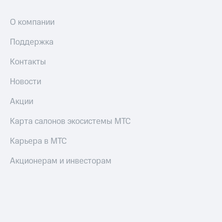
интернета
и
О компании
ТВ
Поддержка
Переводы
с
Контакты
телефона
на карту
Новости
МТС Pay
Акции
Оплата
Карта салонов экосистемы МТС
по QR-
коду
Карьера в МТС
за границей
тернет-магазин
Акционерам и инвесторам
Смартфоны
Наушники
и
колонки