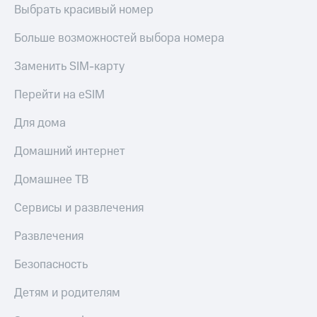
Мой
Выбрать красивый номер
МТС
Детям
и родителям
Больше возможностей выбора номера
Все
приложения
Здоровье
Заменить SIM-карту
и фитнес
Инвестиции
Перейти на eSIM
Приложения
Получайте
от МТС
Для дома
доход
онлайн
Акции
Домашний интернет
Страхование
Приложения
Покупка
Домашнее ТВ
КИОН
полисов
онлайн
Сервисы и развлечения
КИОН
Скидка 30%
Музыка
на связь
Развлечения
КИОН
С картой
Строки
Безопасность
МТС
Деньги
Live
Детям и родителям
МТС
Накопления