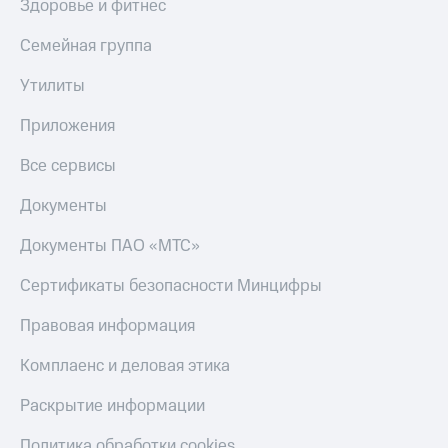
Гудок
Здоровье и фитнес
Откладывайте
Мой
Семейная группа
деньги
МТС
и получайте
Утилиты
доход 15%
Все
Акции
приложения
Приложения
Условия
Финансы
пополнения
Инвестиции
Все сервисы
Скидка
Получайте
Документы
30%
доход
на связь
онлайн
Документы ПАО «МТС»
Страхование
Тарифы
Сертификаты безопасности Минцифры
Покупка
RED,
полисов
РИИЛ
онлайн
и МТС Супер
Правовая информация
Скидка 30%
дешевле
на связь
при оплате
Комплаенс и деловая этика
с карты
С картой
МТС Деньги
Раскрытие информации
МТС
Деньги
Обзоры
Политика обработки cookies