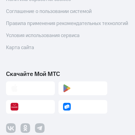
МТС
товаров
Накопления
Соглашение о пользовании системой
Скидки
Откладывайте
до 40%
Правила применения рекомендательных технологий
деньги
на смартфоны
и получайте
Условия использования сервиса
доход 15%
при
Платежи
покупке
Карта сайта
и
со связью
переводы
МТС
Пополнить
номер
Скачайте Мой МТС
МТС
Настройки
автоплатежа
Пополнить
номер
другого
оператора
Оплата