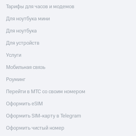
интернета,
под
Тарифы для часов и модемов
фильмы,
рукой
музыка
в Мой МТС
и многое
Для ноутбука мини
другое
Посмотрите,
Семейная
Для ноутбука
что
группа
полезного
Для устройств
есть
Скидка
в нашем
на тарифы,
Услуги
приложении
общие
подписки
Мобильная связь
КИОН
и услуги,
доступ
Роуминг
КИОН
к геолокации
Музыка
Кино,
Перейти в МТС со своим номером
музыка,
КИОН
книги
Строки
Оформить eSIM
и не
только
Live
Оформить SIM-карту в Telegram
Безопасность
Гудок
Оформить чистый номер
Финансы