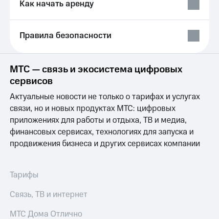
Выбрать
ТВ и телефон
Как начать аренду
красивый
для дома
номер
Услуги
Правила безопасности
Заменить
SIM-
Личный
карту
кабинет
интернета
МТС — связь и экосистема цифровых
Перейти
и
сервисов
на
ТВ
eSIM
Скачать
Актуальные новости не только о тарифах и услугах
приложение
связи, но и новых продуктах МТС: цифровых
Для дома
Мой
приложениях для работы и отдыха, ТВ и медиа,
Выберите
МТС
финансовых сервисах, технологиях для запуска и
и подключите
Акции
ТВ
продвижения бизнеса и других сервисах компании
с выгодным
тарифом
Видеонаблюдение
для дома
Тарифы
Тарифы
Интернет,
149 ₽/
Связь, ТВ и интернет
ТВ и телефон
мес
для дома
МТС Дома Отлично