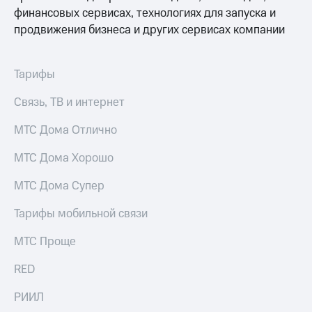
выкупа
финансовых сервисах, технологиях для запуска и
акций
продвижения бизнеса и других сервисах компании
Дивиденды
Рынок
облигаций
Тарифы
Описание
Еврооблигации-2023
Связь, ТВ и интернет
Уведомление
о
МТС Дома Отлично
погашении
именных
МТС Дома Хорошо
облигаций
Другое
МТС Дома Супер
Регистратор
Тарифы мобильной связи
Реквизиты
Контакты
МТС Проще
йчивое развитие
и деловая этика
RED
На главную
РИИЛ