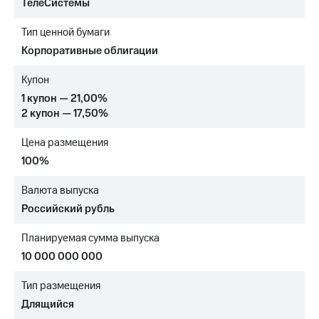
ТелеСистемы
МТС
Тип ценной бумаги
о технологиях
Корпоративные облигации
Достижения
Купон
Интервью
1 купон — 21,00%
2 купон — 17,50%
Финансовая
отчетность
Цена размещения
Контакты
100%
Новости
Валюта выпуска
в
Российский рубль
регионе
Планируемая сумма выпуска
м и акционерам
Корпоративное
10 000 000 000
управление
Тип размещения
Корпоративный
Длящийся
секретарь