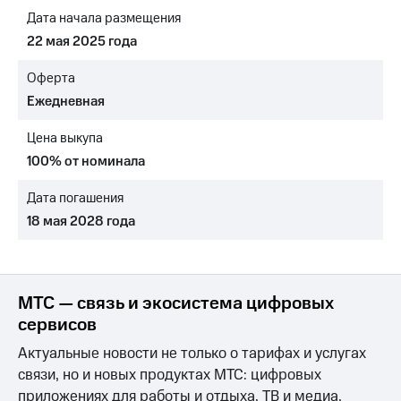
Раскрытие
Дата начала размещения
информации
Информация
22 мая 2025 года
акционерам
Документы
Оферта
ПАО
Ежедневная
"МТС"
Собрания
Цена выкупа
акционеров
Личный
100% от номинала
кабинет
акционера
Дата погашения
Акционерный
18 мая 2028 года
капитал
Контроль
и
аудит
Рынок
МТС — связь и экосистема цифровых
акций
сервисов
Описание
Актуальные новости не только о тарифах и услугах
Программа
связи, но и новых продуктах МТС: цифровых
приобретения
Порядок
приложениях для работы и отдыха, ТВ и медиа,