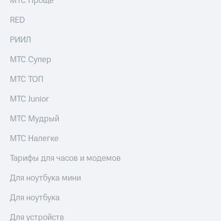
МТС Проще
выкупа
акций
RED
Дивиденды
Рынок
РИИЛ
облигаций
МТС Супер
Описание
Еврооблигации-2023
МТС ТОП
Уведомление
о
МТС Junior
погашении
именных
МТС Мудрый
облигаций
Другое
МТС Налегке
Регистратор
Реквизиты
Тарифы для часов и модемов
Контакты
йчивое развитие
Для ноутбука мини
и деловая этика
На главную
Для ноутбука
Для устройств