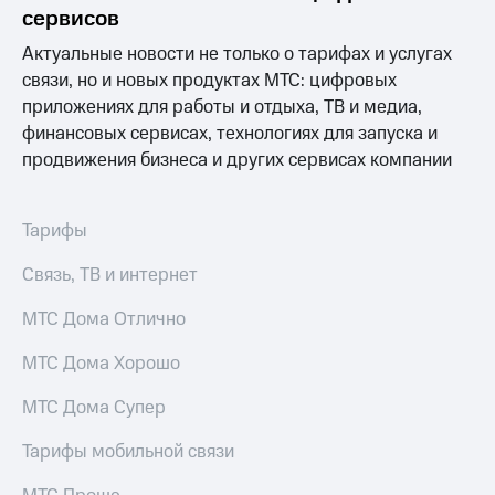
Раскрытие
сервисов
информации
Информация
Актуальные новости не только о тарифах и услугах
акционерам
связи, но и новых продуктах МТС: цифровых
Документы
приложениях для работы и отдыха, ТВ и медиа,
ПАО
"МТС"
финансовых сервисах, технологиях для запуска и
Собрания
продвижения бизнеса и других сервисах компании
акционеров
Личный
кабинет
Тарифы
акционера
Акционерный
Связь, ТВ и интернет
капитал
Контроль
МТС Дома Отлично
и
аудит
Рынок
МТС Дома Хорошо
акций
МТС Дома Супер
Описание
Программа
Тарифы мобильной связи
приобретения
Порядок