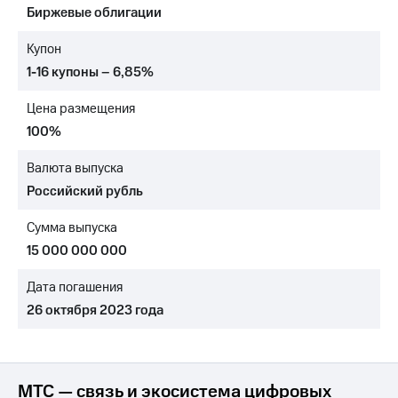
Биржевые облигации
МТС
о технологиях
Купон
1-16 купоны – 6,85%
Достижения
Цена размещения
Интервью
100%
Финансовая
отчетность
Валюта выпуска
Российский рубль
Контакты
Сумма выпуска
Новости
в
15 000 000 000
регионе
Дата погашения
м и акционерам
26 октября 2023 года
Корпоративное
управление
Корпоративный
секретарь
МТС — связь и экосистема цифровых