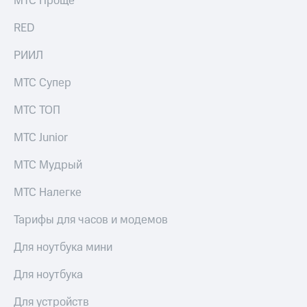
МТС Проще
выкупа
акций
RED
Дивиденды
Рынок
РИИЛ
облигаций
МТС Супер
Описание
Еврооблигации-2023
МТС ТОП
Уведомление
о
МТС Junior
погашении
именных
МТС Мудрый
облигаций
Другое
МТС Налегке
Регистратор
Реквизиты
Тарифы для часов и модемов
Контакты
йчивое развитие
Для ноутбука мини
и деловая этика
На главную
Для ноутбука
Для устройств