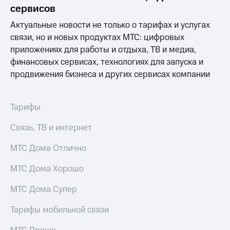
Раскрытие
сервисов
информации
Информация
Актуальные новости не только о тарифах и услугах
акционерам
связи, но и новых продуктах МТС: цифровых
Документы
приложениях для работы и отдыха, ТВ и медиа,
ПАО
"МТС"
финансовых сервисах, технологиях для запуска и
Собрания
продвижения бизнеса и других сервисах компании
акционеров
Личный
кабинет
Тарифы
акционера
Акционерный
Связь, ТВ и интернет
капитал
Контроль
МТС Дома Отлично
и
аудит
Рынок
МТС Дома Хорошо
акций
МТС Дома Супер
Описание
Программа
Тарифы мобильной связи
приобретения
Порядок