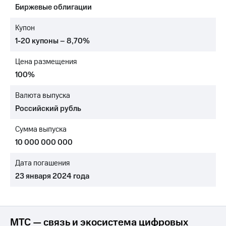
Биржевые облигации
МТС
о технологиях
Купон
1-20 купоны – 8,70%
Достижения
Цена размещения
Интервью
100%
Финансовая
отчетность
Валюта выпуска
Российский рубль
Контакты
Сумма выпуска
Новости
в
10 000 000 000
регионе
Дата погашения
м и акционерам
23 января 2024 года
Корпоративное
управление
Корпоративный
секретарь
МТС — связь и экосистема цифровых