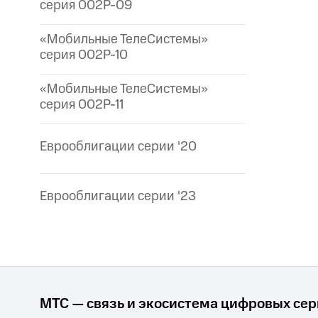
серия 002P-09
«Мобильные ТелеСистемы»
серия 002P-10
«Мобильные ТелеСистемы»
серия 002P-11
Еврооблигации серии '20
Еврооблигации серии '23
МТС — связь и экосистема цифровых се