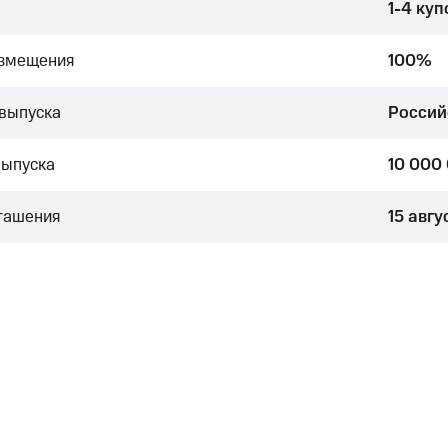
1-4 ку
азмещения
100%
выпуска
Россий
выпуска
10 000
гашения
15 авгу