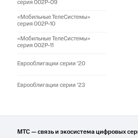
серия 002P-09
«Мобильные ТелеСистемы»
серия 002P-10
«Мобильные ТелеСистемы»
серия 002P-11
Еврооблигации серии '20
Еврооблигации серии '23
МТС — связь и экосистема цифровых се