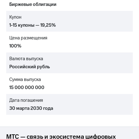
Биржевые облигации
МТС
о технологиях
Купон
1-15 купоны — 19,25%
Достижения
Цена размещения
Интервью
100%
Финансовая
отчетность
Валюта выпуска
Российский рубль
Контакты
Сумма выпуска
Новости
в
15 000 000 000
регионе
Дата погашения
м и акционерам
30 марта 2030 года
Корпоративное
управление
Корпоративный
секретарь
МТС — связь и экосистема цифровых