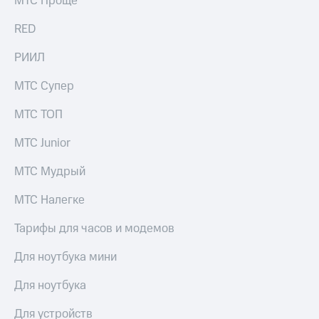
МТС Проще
выкупа
акций
RED
Дивиденды
Рынок
РИИЛ
облигаций
МТС Супер
Описание
Еврооблигации-2023
МТС ТОП
Уведомление
о
МТС Junior
погашении
именных
МТС Мудрый
облигаций
Другое
МТС Налегке
Регистратор
Реквизиты
Тарифы для часов и модемов
Контакты
йчивое развитие
Для ноутбука мини
и деловая этика
На главную
Для ноутбука
Для устройств