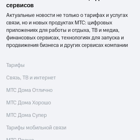
Раскрытие
сервисов
информации
Информация
Актуальные новости не только о тарифах и услугах
акционерам
связи, но и новых продуктах МТС: цифровых
Документы
приложениях для работы и отдыха, ТВ и медиа,
ПАО
"МТС"
финансовых сервисах, технологиях для запуска и
Собрания
продвижения бизнеса и других сервисах компании
акционеров
Личный
кабинет
Тарифы
акционера
Акционерный
Связь, ТВ и интернет
капитал
Контроль
МТС Дома Отлично
и
аудит
Рынок
МТС Дома Хорошо
акций
МТС Дома Супер
Описание
Программа
Тарифы мобильной связи
приобретения
Порядок